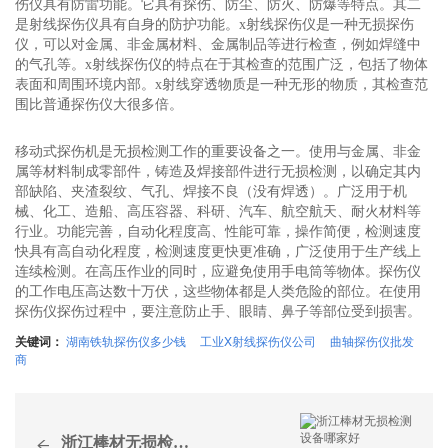
伤仪具有防雷功能。它具有探伤、防尘、防火、防爆等特点。其二
是射线探伤仪具有自身的防护功能。x射线探伤仪是一种无损探伤
仪，可以对金属、非金属材料、金属制品等进行检查，例如焊缝中
的气孔等。x射线探伤仪的特点在于其检查的范围广泛，包括了物体
表面和周围环境内部。x射线穿透物质是一种无形的物质，其检查范
围比普通探伤仪大很多倍。
移动式探伤机是无损检测工作的重要设备之一。使用与金属、非金
属等材料制成零部件，铸造及焊接部件进行无损检测，以确定其内
部缺陷、夹渣裂纹、气孔、焊接不良（没有焊透）。广泛用于机
械、化工、造船、高压容器、科研、汽车、航空航天、耐火材料等
行业。功能完善，自动化程度高、性能可靠，操作简便，检测速度
快具有高自动化程度，检测速度更快更准确，广泛使用于生产线上
连续检测。在高压作业的同时，应避免使用手电筒等物体。探伤仪
的工作电压高达数十万伏，这些物体都是人类危险的部位。在使用
探伤仪探伤过程中，要注意防止手、眼睛、鼻子等部位受到损害。
关键词：
湖南铁轨探伤仪多少钱
工业X射线探伤仪公司
曲轴探伤仪批发
商
浙江棒材无损检测设备哪家好