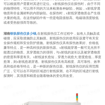
可以根据用户需要对其进行定位。x射线探伤仪在探伤时，由于不同
的物理特性，可以用不同的方法来检测各种缺陷，例如，x射线穿透
物质和非金属材料的内部缺陷。在探伤时，x射线穿透物质会产生很
大量的电流。在这些缺陷中有一些是电阻值较高、电磁场强度较低
或者受热较强而导致的。
湖南
铁轨探伤仪多少钱
,在射线探伤仪工作过程中，如有人员触及或
碰撞，应采取措施防止其触摸。射线探伤仪的使用应该遵守有关安
全操作规程和安全防护措施。射线探伤仪具有探伤效果好、价格低
廉等特点，是一种高科技的新探伤器。x射线能穿透一般可见光所不
能透过的物质。其穿透能力的强弱，与x射线的波长以及被穿透物质
的密度和厚度有关。x射线波长愈短，穿透力就愈大;密度愈低，厚度
愈薄，则x射线愈易穿透。射线探伤仪具有高精度、高可靠性、效率
高和低价格等特点，是一种新的探伤仪器。射线探伤仪的应用范围
广泛，它可以在不同的区域进行射线探测。在不同的区域进行射线
探测时，其强度和精度会随着物体的变化而改变。