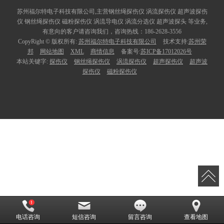
苏州福尔特电子科技有限公司,主营钢丝绳探伤仪 涡流探伤仪 超声波探伤
仪 钢丝绳探伤仪 磁粉探伤仪 涡流导电仪 涡流分选仪 超声波探头 等业务,
有意向的客户请咨询我们，咨询热线：186-2628-3556
CopyRight © 版权所有:
苏州福尔特电子科技有限公司
技术支持:
苏州荣
邦
网站地图
XML
商情信息
备案号:
苏ICP备17012026号
本站关键字:
探伤仪
钢丝绳探伤仪
涡流探伤仪
超声探伤仪
超声波
探伤仪
磁粉探伤仪
电话咨询
短信咨询
留言咨询
查看地图